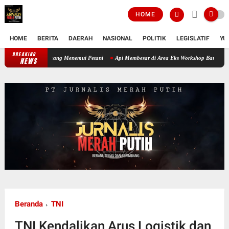
HOME
HOME
BERITA
DAERAH
NASIONAL
POLITIK
LEGISLATIF
YU
BREAKING
Melihat Kondisi Sawah di Awal Musim Tanam, Babinsa Datang Menemui Peta
NEWS
Beranda
TNI
TNI Kendalikan Arus Logistik dan