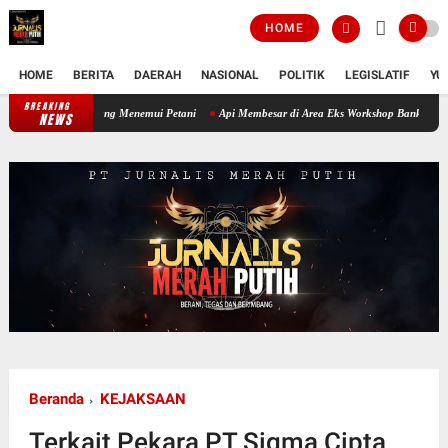
HOME
HOME
BERITA
DAERAH
NASIONAL
POLITIK
LEGISLATIF
YU
BREAKING
Melihat Kondisi Sawah di Awal Musim Tanam, Babinsa Datang Menemui Petani
NEWS
Beranda
KEJAKSAAN
Terkait Pekara PT Sigma Cipta