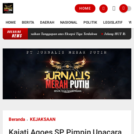
HOME
HOME
BERITA
DAERAH
NASIONAL
POLITIK
LEGISLATIF
YU
BREAKING
Sidang Ketiga Dugaan Korupsi PT Semen Baturaja, JPU Sampaikan Tanggapan at
NEWS
Beranda
KEJAKSAAN
Kajati Agoes SP Pimpin Upacara