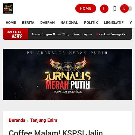
HOME
HOME
BERITA
DAERAH
NASIONAL
POLITIK
LEGISLATIF
YU
BREAKING
Perkuat Ketahanan Pangan Wilayah, Babinsa Koramil 12/Tnp Turun Tangan B
NEWS
Beranda
Tanjung Enim
Coffee Malam! KSPSI Jalin