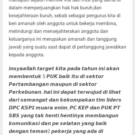
dalam memperjuangkan hak hak buruh,dan
kesejahteraan buruh, sebab sebagai pengurus kita di
beri amanah oleh anggota untuk bekerja membina,
melindungi dan mensejahterakan anggota dan
keluarganya ini merupakan amanah dan tanggung
jawab yang suatu saat dapat di pertanggung jawabkan
kepada anggota.
𝙞𝙣𝙨𝙮𝙖𝙖𝙡𝙡𝙖𝙝 𝙩𝙖𝙧𝙜𝙚𝙩 𝙠𝙞𝙩𝙖 𝙥𝙖𝙙𝙖 𝙩𝙖𝙝𝙪𝙣 𝙞𝙣𝙞 𝙖𝙠𝙖𝙣
𝙢𝙚𝙢𝙗𝙚𝙣𝙩𝙪𝙠 5 𝙋𝙐𝙆 𝙗𝙖𝙞𝙠 𝙞𝙩𝙪 𝙙𝙞 𝙨𝙚𝙠𝙩𝙤𝙧
𝙋𝙚𝙧𝙩𝙖𝙢𝙗𝙖𝙣𝙜𝙖𝙣 𝙢𝙖𝙪𝙥𝙪𝙣 𝙙𝙞 𝙨𝙚𝙠𝙩𝙤𝙧
𝙋𝙚𝙧𝙠𝙚𝙗𝙪𝙣𝙖𝙣..𝙝𝙖𝙡 𝙞𝙣𝙞 𝙙𝙖𝙥𝙖𝙩 𝙩𝙚𝙧𝙬𝙪𝙟𝙪𝙙 𝙙𝙞 𝙡𝙞𝙝𝙖𝙩
𝙙𝙖𝙧𝙞 𝙨𝙚𝙢𝙖𝙣𝙜𝙖𝙩 𝙙𝙖𝙣 𝙠𝙚𝙠𝙤𝙢𝙥𝙖𝙠𝙖𝙣 𝙩𝙞𝙢 𝙡𝙞𝙙𝙚𝙧𝙨
𝘿𝙋𝘾 𝙆𝙎𝙋𝙄 𝙢𝙪𝙖𝙧𝙖 𝙚𝙣𝙞𝙢, 𝙋𝘾 𝙆𝙀𝙋 𝙙𝙖𝙣 𝙋𝙐𝙆 𝙋𝙏
𝙎𝘽𝙎 𝙮𝙖𝙣𝙜 𝙩𝙖𝙠 𝙝𝙚𝙣𝙩𝙞 𝙝𝙚𝙣𝙩𝙞𝙣𝙮𝙖 𝙢𝙚𝙢𝙗𝙖𝙣𝙜𝙪𝙣
𝙠𝙤𝙢𝙪𝙣𝙞𝙠𝙖𝙨𝙞 𝙙𝙖𝙣 𝙥𝙚 𝙨𝙚𝙡𝙖𝙩𝙖𝙣 𝙮𝙖𝙣𝙜 𝙗𝙖𝙞𝙠
𝙙𝙚𝙣𝙜𝙖𝙣 𝙩𝙚𝙢𝙖𝙣2 𝙥𝙚𝙠𝙚𝙧𝙟𝙖 𝙮𝙖𝙣𝙜 𝙖𝙙𝙖 𝙙𝙞