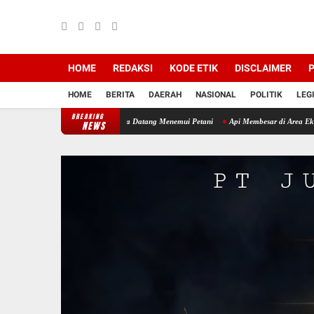
HOME
REDAKSI
KODE ETIK
DISCLAIMER
P
HOME
BERITA
DAERAH
NASIONAL
POLITIK
LEG
BREAKING
wal Musim Tanam, Babinsa Datang Menemui Petani
Api Membesar di Area Eks Workshop B
NEWS