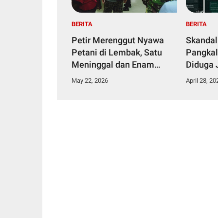
BERITA
BERITA
Petir Merenggut Nyawa
Skandal
Petani di Lembak, Satu
Pangkal
Meninggal dan Enam
Diduga 
Dirawat Intensif
Narkoti
May 22, 2026
April 28, 20
Tahana