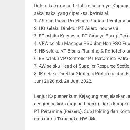
Dalam keterangan tertulis singkatnya, Kapu
saksi saksi yang diperiksa, berinisial:
1. AS dari Pusat Penelitian Pranata Pembangun
2. HG selaku Direktur PT Adaro Indonesia.
3. EP selaku Karyawan PT Cahaya Energi Perk
4. VFW selaku Manager PSO dan Non PSO Fuel 
5. HB selaku VP Bisnis Planning & Portofolio t
6. ES selaku VP Controller PT Pertamina Patra
7. AW selaku Head of Supplier Respurce Sect
8. IR selaku Direktur Strategic Portofolio da
Juni 2020 s.d. 28 Juni 2022.
Lanjut Kapuspenkum Kejagung menjelaskan, ada
dengan perkara dugaan tindak pidana korupsi 
PT Pertamina (Persero), Sub Holding dan Kont
atas nama Tersangka HW dkk.