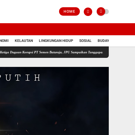
HOME
NOMI
KELAUTAN
LINGKUNGAN HIDUP
SOSIAL
BUDAYA
POLRI
an Korupsi PT Semen Baturaja, JPU Sampaikan Tanggapan atas Eksepsi Tiga Terdakwa
J