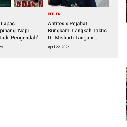
BERITA
 Lapas
Antitesis Pejabat
pinang: Napi
Bungkam: Langkah Taktis
Jadi ‘Pengendali’
Dr. Misharti Tangani
ka dari Kamar
Skandal Belatung Tuai
26
April 22, 2026
n
Pujian Kuli Tinta