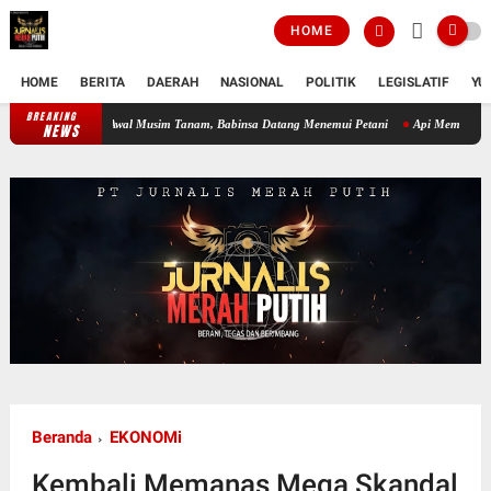
HOME
HOME
BERITA
DAERAH
NASIONAL
POLITIK
LEGISLATIF
YU
BREAKING
ndisi Sawah di Awal Musim Tanam, Babinsa Datang Menemui Petani
Api Membesar di Are
NEWS
Beranda
EKONOMi
Kembali Memanas Mega Skandal