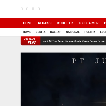
HOME
REDAKSI
KODE ETIK
DISCLAIMER
P
HOME
BERITA
DAERAH
NASIONAL
POLITIK
LEG
BREAKING
ngan Wilayah, Babinsa Koramil 12/Tnp Turun Tangan Bantu Warga Panen Bayam
Perkua
NEWS