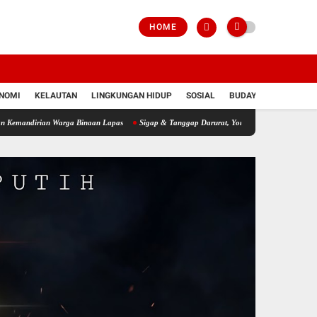
HOME
NOMI
KELAUTAN
LINGKUNGAN HIDUP
SOSIAL
BUDAYA
POLRI
ian Warga Binaan Lapas
Sigap & Tanggap Darurat, Yonif 751/VJS Bantu Penanganan 