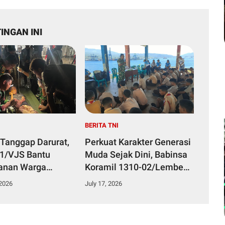
INGAN INI
I
BERITA TNI
 Tanggap Darurat,
Perkuat Karakter Generasi
51/VJS Bantu
Muda Sejak Dini, Babinsa
anan Warga
Koramil 1310-02/Lembeh
Keracunan
Berikan Materi Bela
 2026
July 17, 2026
n
Negara kepada Siswa Baru
SMKN 3 Bitung dalam
Kegiatan MPLS