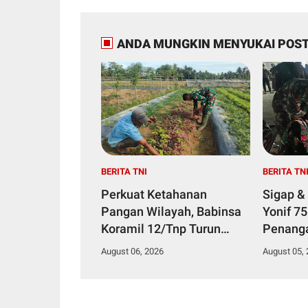
ANDA MUNGKIN MENYUKAI POST
BERITA TNI
BERITA TN
Perkuat Ketahanan
Sigap &
Pangan Wilayah, Babinsa
Yonif 7
Koramil 12/Tnp Turun
Penang
Tangan Bantu Warga
Diduga 
August 06, 2026
August 05,
Panen Bayam
Makana