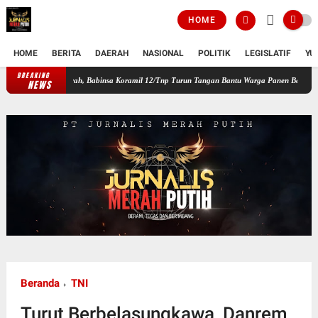
HOME
HOME
BERITA
DAERAH
NASIONAL
POLITIK
LEGISLATIF
YU
BREAKING
gan Wilayah, Babinsa Koramil 12/Tnp Turun Tangan Bantu Warga Panen Bayam
Perkuat
NEWS
Beranda
TNI
Turut Berbelasungkawa, Danrem