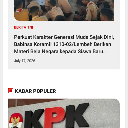
BERITA TNI
Perkuat Karakter Generasi Muda Sejak Dini,
Babinsa Koramil 1310-02/Lembeh Berikan
Materi Bela Negara kepada Siswa Baru
SMKN 3 Bitung dalam Kegiatan MPLS
July 17, 2026
KABAR POPULER