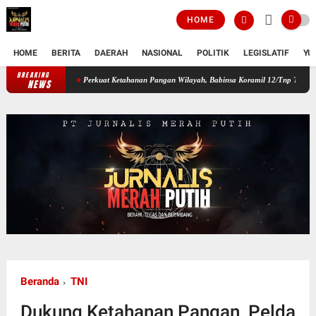
HOME
HOME
BERITA
DAERAH
NASIONAL
POLITIK
LEGISLATIF
YU
BREAKING
Perkuat Ketahanan Pangan Wilayah, Babinsa Koramil 12/Tnp Turun Tangan Ba
NEWS
Beranda
TNI
Dukung Ketahanan Pangan, Pelda