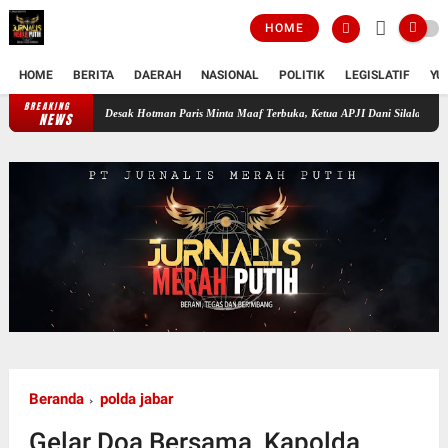
HOME
HOME
BERITA
DAERAH
NASIONAL
POLITIK
LEGISLATIF
YU
BREAKING
Desak Hotman Paris Minta Maaf Terbuka, Ketua APJI Dani Silalahi: Jangan Rendahk
NEWS
Beranda
polda jabar
Gelar Doa Bersama, Kapolda