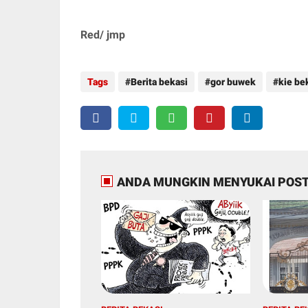
Red/ jmp
Tags
Berita bekasi
gor buwek
kie be
ANDA MUNGKIN MENYUKAI POST