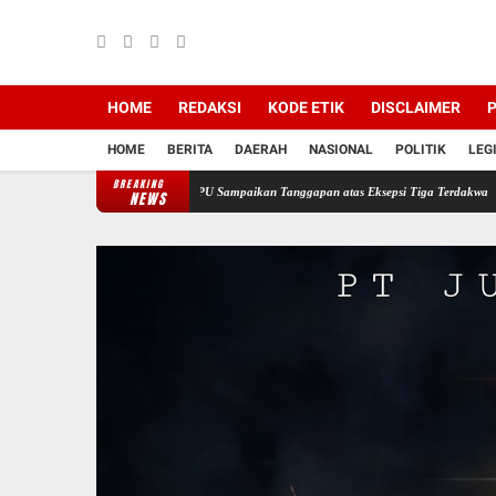
HOME
REDAKSI
KODE ETIK
DISCLAIMER
P
HOME
BERITA
DAERAH
NASIONAL
POLITIK
LEG
BREAKING
i PT Semen Baturaja, JPU Sampaikan Tanggapan atas Eksepsi Tiga Terdakwa
Jelang HUT
NEWS