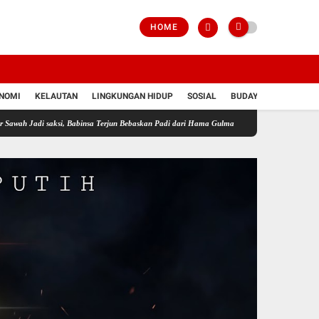
HOME
NOMI
KELAUTAN
LINGKUNGAN HIDUP
SOSIAL
BUDAYA
POLRI
aksi, Babinsa Terjun Bebaskan Padi dari Hama Gulma
Perkuat Ketahanan Pangan Wilay