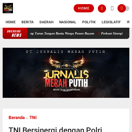
HOME
HOME
BERITA
DAERAH
NASIONAL
POLITIK
LEGISLATIF
YU
BREAKING
Perkuat Ketahanan Pangan Wilayah, Babinsa Koramil 12/Tnp Turun Tanga
NEWS
Beranda
TNI
TNI Bersinergi dengan Polri