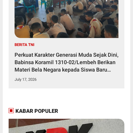
BERITA TNI
Perkuat Karakter Generasi Muda Sejak Dini,
Babinsa Koramil 1310-02/Lembeh Berikan
Materi Bela Negara kepada Siswa Baru
SMKN 3 Bitung dalam Kegiatan MPLS
July 17, 2026
KABAR POPULER