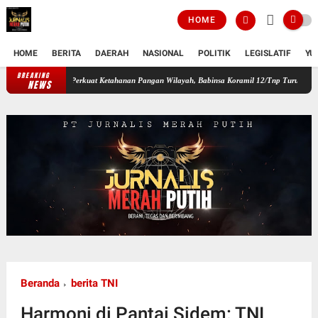
HOME
HOME
BERITA
DAERAH
NASIONAL
POLITIK
LEGISLATIF
YU
BREAKING
Perkuat Ketahanan Pangan Wilayah, Babinsa Koramil 12/Tnp Turun Tangan Bantu 
NEWS
Beranda
berita TNI
Harmoni di Pantai Sidem: TNI