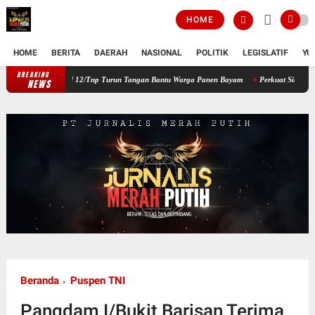
HOME
HOME
BERITA
DAERAH
NASIONAL
POLITIK
LEGISLATIF
YU
BREAKING
 Babinsa Koramil 12/Tnp Turun Tangan Bantu Warga Panen Bayam
Perkuat Sinergi Pem
NEWS
Beranda
Puspen TNI
Pangdam I/Bukit Barisan Terima