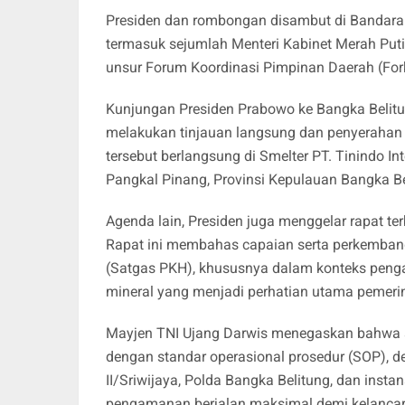
Presiden dan rombongan disambut di Bandara De
termasuk sejumlah Menteri Kabinet Merah Putih
unsur Forum Koordinasi Pimpinan Daerah (For
Kunjungan Presiden Prabowo ke Bangka Belitung
melakukan tinjauan langsung dan penyerahan a
tersebut berlangsung di Smelter PT. Tinindo I
Pangkal Pinang, Provinsi Kepulauan Bangka Be
Agenda lain, Presiden juga menggelar rapat te
Rapat ini membahas capaian serta perkemban
(Satgas PKH), khususnya dalam konteks pen
mineral yang menjadi perhatian utama pemerin
Mayjen TNI Ujang Darwis menegaskan bahwa s
dengan standar operasional prosedur (SOP), 
II/Sriwijaya, Polda Bangka Belitung, dan instan
pengamanan berjalan maksimal demi kelancara