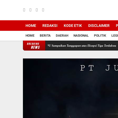
HOME
REDAKSI
KODE ETIK
DISCLAIMER
P
HOME
BERITA
DAERAH
NASIONAL
POLITIK
LEG
BREAKING
si PT Semen Baturaja, JPU Sampaikan Tanggapan atas Eksepsi Tiga Terdakwa
Jelang HU
NEWS