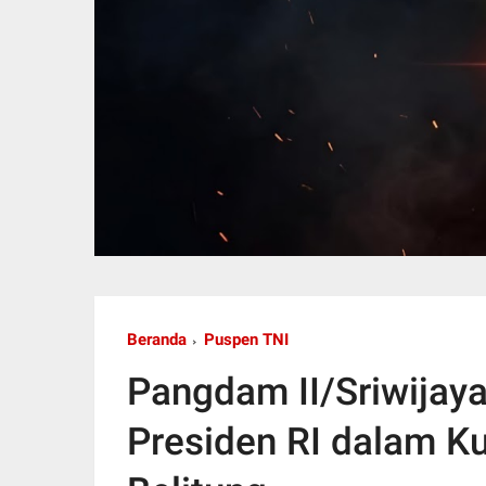
Beranda
Puspen TNI
Pangdam II/Sriwijay
Presiden RI dalam K