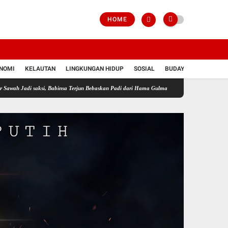
HOME
NOMI
KELAUTAN
LINGKUNGAN HIDUP
SOSIAL
BUDAYA
POLRI
saksi, Babinsa Terjun Bebaskan Padi dari Hama Gulma
Perkuat Ketahanan Pangan Wilay