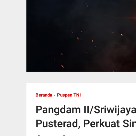
Beranda
Puspen TNI
Pangdam II/Sriwijay
Pusterad, Perkuat Sin