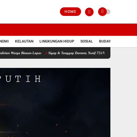
HOME
NOMI
KELAUTAN
LINGKUNGAN HIDUP
SOSIAL
BUDAYA
POLRI
a Binaan Lapas
Sigap & Tanggap Darurat, Yonif 751/VJS Bantu Penanganan Warga Did