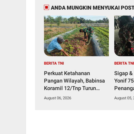
ANDA MUNGKIN MENYUKAI POST
BERITA TNI
BERITA TN
Perkuat Ketahanan
Sigap &
Pangan Wilayah, Babinsa
Yonif 7
Koramil 12/Tnp Turun
Penang
Tangan Bantu Warga
Diduga 
August 06, 2026
August 05,
Panen Bayam
Makana