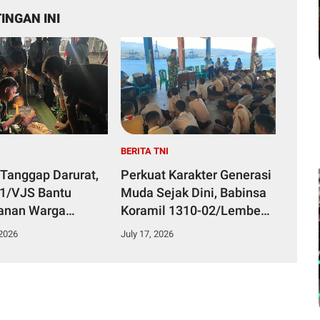
INGAN INI
I
BERITA TNI
 Tanggap Darurat,
Perkuat Karakter Generasi
51/VJS Bantu
Muda Sejak Dini, Babinsa
anan Warga
Koramil 1310-02/Lembeh
Keracunan
Berikan Materi Bela
 2026
July 17, 2026
n
Negara kepada Siswa Baru
SMKN 3 Bitung dalam
Kegiatan MPLS