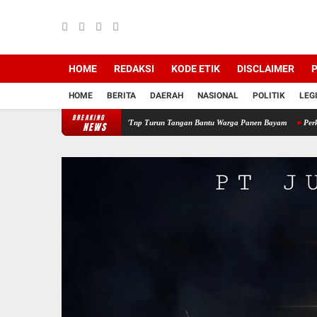
HOME
REDAKSI
KODE ETIK
DISCLAIMER
P
HOME
BERITA
DAERAH
NASIONAL
POLITIK
LEG
BREAKING
yah, Babinsa Koramil 12/Tnp Turun Tangan Bantu Warga Panen Bayam
Perkuat Sinergi
NEWS