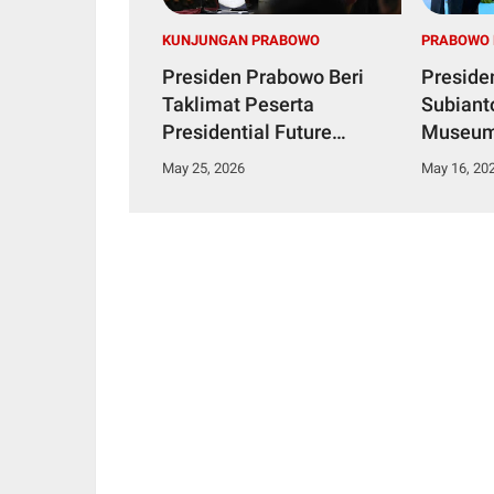
KUNJUNGAN PRABOWO
PRABOWO 
Presiden Prabowo Beri
Preside
Taklimat Peserta
Subiant
Presidential Future
Museum 
Leaders Program 2026
Rumah S
May 25, 2026
May 16, 20
Nglund