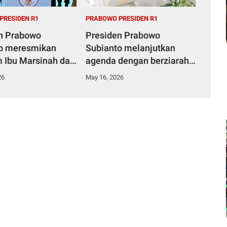
PRESIDEN R1
PRABOWO PRESIDEN R1
n Prabowo
Presiden Prabowo
o meresmikan
Subianto melanjutkan
Ibu Marsinah dan
agenda dengan berziarah
inggah di Desa
ke makam Marsinah
26
May 16, 2026
o