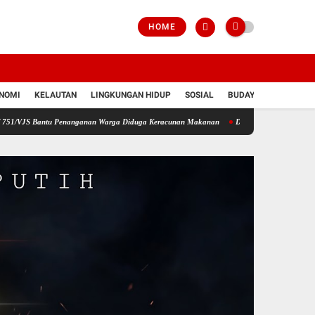
HOME
NOMI
KELAUTAN
LINGKUNGAN HIDUP
SOSIAL
BUDAYA
POLRI
antu Penanganan Warga Diduga Keracunan Makanan
Desak Hotman Paris Minta Maaf Terb