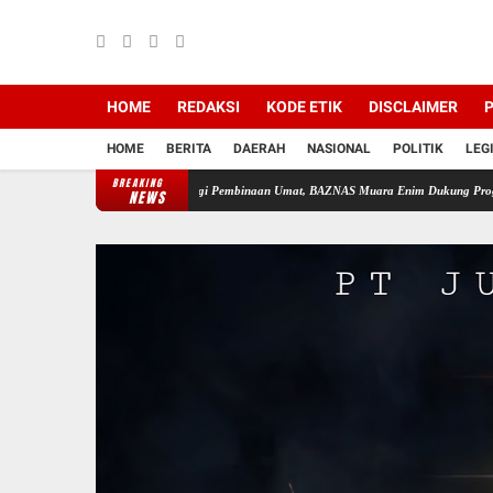
HOME
REDAKSI
KODE ETIK
DISCLAIMER
P
HOME
BERITA
DAERAH
NASIONAL
POLITIK
LEG
BREAKING
 Bayam
Perkuat Sinergi Pembinaan Umat, BAZNAS Muara Enim Dukung Program Rehabilit
NEWS