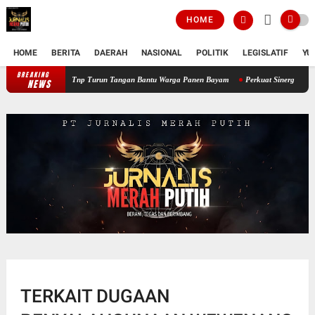
HOME
HOME
BERITA
DAERAH
NASIONAL
POLITIK
LEGISLATIF
YU
BREAKING
Perkuat Ketahanan Pangan Wilayah, Babinsa Koramil 12/Tnp Turun Tan
NEWS
TERKAIT DUGAAN