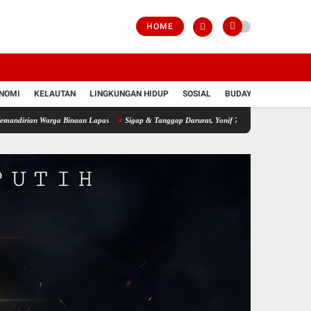
HOME
NOMI
KELAUTAN
LINGKUNGAN HIDUP
SOSIAL
BUDAYA
POLRI
n Warga Binaan Lapas
Sigap & Tanggap Darurat, Yonif 751/VJS Bantu Penanganan Wa