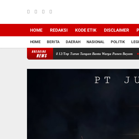
HOME
REDAKSI
KODE ETIK
DISCLAIMER
P
HOME
BERITA
DAERAH
NASIONAL
POLITIK
LEG
BREAKING
an Wilayah, Babinsa Koramil 12/Tnp Turun Tangan Bantu Warga Panen Bayam
Perkuat 
NEWS