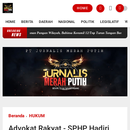
HOME
HOME
BERITA
DAERAH
NASIONAL
POLITIK
LEGISLATIF
YU
BREAKING
t Ketahanan Pangan Wilayah, Babinsa Koramil 12/Tnp Turun Tangan Bantu Warga Panen B
NEWS
Beranda
HUKUM
Advokat Rakyat - SPHP Hadiri