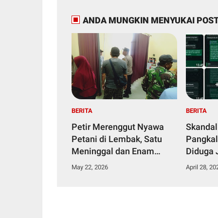
ANDA MUNGKIN MENYUKAI POST
BERITA
BERITA
Petir Merenggut Nyawa
Skandal
Petani di Lembak, Satu
Pangkal
Meninggal dan Enam
Diduga 
Dirawat Intensif
Narkoti
May 22, 2026
April 28, 20
Tahana