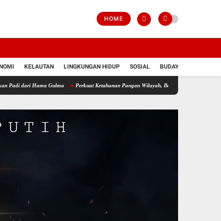
HOME
NOMI
KELAUTAN
LINGKUNGAN HIDUP
SOSIAL
BUDAYA
POLRI
ri Hama Gulma
Perkuat Ketahanan Pangan Wilayah, Babinsa Koramil 12/Tnp Turun Tang