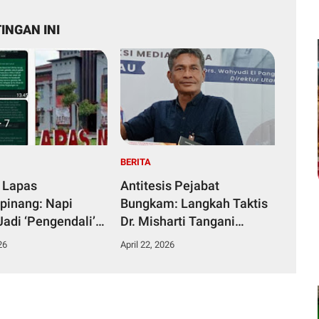
INGAN INI
BERITA
 Lapas
Antitesis Pejabat
pinang: Napi
Bungkam: Langkah Taktis
Jadi ‘Pengendali’
Dr. Misharti Tangani
ka dari Kamar
Skandal Belatung Tuai
26
April 22, 2026
n
Pujian Kuli Tinta