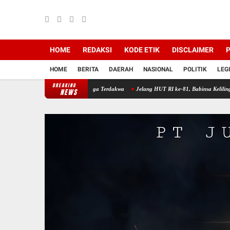
HOME
REDAKSI
KODE ETIK
DISCLAIMER
P
HOME
BERITA
DAERAH
NASIONAL
POLITIK
LEG
BREAKING
nggapan atas Eksepsi Tiga Terdakwa
Jelang HUT RI ke-81, Babinsa Keliling Ingatkan W
NEWS