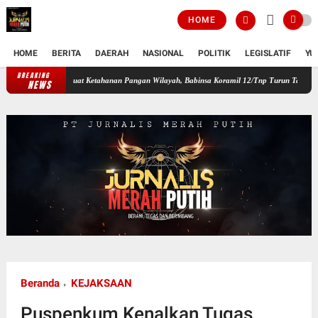
HOME
HOME
BERITA
DAERAH
NASIONAL
POLITIK
LEGISLATIF
YU
BREAKING
Perkuat Ketahanan Pangan Wilayah, Babinsa Koramil 12/Tnp Turun Tangan Bantu Warga
NEWS
Beranda
KEJAKSAAN
Puspenkum Kenalkan Tugas