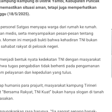
e kampung-kampung di Distrik Yambi, Kabupaten Puncak
ya memastikan situasi aman, tetapi juga memperhatikan
ggu (18/5/2025).
 personel Satgas menyapa warga dari rumah ke rumah.
an medis, serta menyampaikan pesan-pesan tentang
. Momen ini menjadi bukti bahwa kehadiran TNI bukan
sahabat rakyat di pelosok negeri.
ah menjadi bentuk nyata kedekatan TNI dengan masyarakat
hwa tugas pengabdian tidak berhenti pada pengamanan
lam pelayanan dan kepedulian yang tulus.
 humanis para prajurit, masyarakat kampung Tirineri
t “Bersama Rakyat, TNI Kuat” bukan hanya slogan di tanah
rasakan.
engungkapkan rasa harunya. "Sa sangat senang bapak-