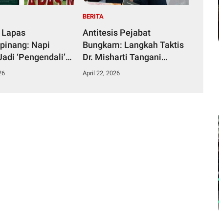
BERITA
 Lapas
Antitesis Pejabat
pinang: Napi
Bungkam: Langkah Taktis
Jadi ‘Pengendali’
Dr. Misharti Tangani
ka dari Kamar
Skandal Belatung Tuai
26
April 22, 2026
n
Pujian Kuli Tinta