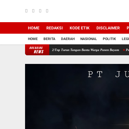
HOME
REDAKSI
KODE ETIK
DISCLAIMER
P
HOME
BERITA
DAERAH
NASIONAL
POLITIK
LEG
BREAKING
ayah, Babinsa Koramil 12/Tnp Turun Tangan Bantu Warga Panen Bayam
Perkuat Sinerg
NEWS