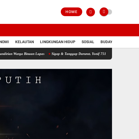
HOME
NOMI
KELAUTAN
LINGKUNGAN HIDUP
SOSIAL
BUDAYA
POLRI
ga Binaan Lapas
Sigap & Tanggap Darurat, Yonif 751/VJS Bantu Penanganan Warga D