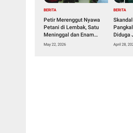
BERITA
BERITA
Petir Merenggut Nyawa
Skandal
Petani di Lembak, Satu
Pangkal
Meninggal dan Enam
Diduga 
Dirawat Intensif
Narkoti
May 22, 2026
April 28, 20
Tahana