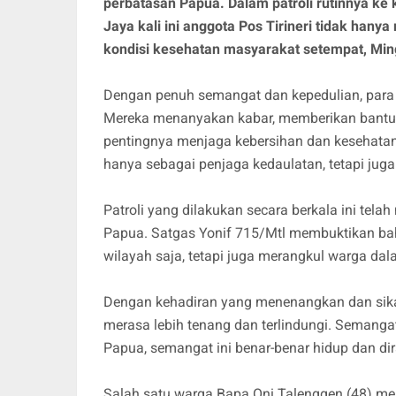
perbatasan Papua. Dalam patroli rutinnya k
Jaya kali ini anggota Pos Tirineri tidak han
kondisi kesehatan masyarakat setempat, Min
Dengan penuh semangat dan kepedulian, para
Mereka menanyakan kabar, memberikan bantu
pentingnya menjaga kebersihan dan kesehatan
hanya sebagai penjaga kedaulatan, tetapi juga 
Patroli yang dilakukan secara berkala ini tel
Papua. Satgas Yonif 715/Mtl membuktikan ba
wilayah saja, tetapi juga merangkul warga da
Dengan kehadiran yang menenangkan dan sikap
merasa lebih tenang dan terlindungi. Semanga
Papua, semangat ini benar-benar hidup dan di
Salah satu warga Bapa Oni Talenggen (48) m