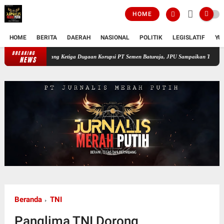
HOME
HOME
BERITA
DAERAH
NASIONAL
POLITIK
LEGISLATIF
YU
BREAKING
Sidang Ketiga Dugaan Korupsi PT Semen Baturaja, JPU Sampaikan Tanggapan atas Eks
NEWS
Beranda
TNI
Panglima TNI Dorong