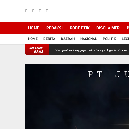
HOME
REDAKSI
KODE ETIK
DISCLAIMER
P
HOME
BERITA
DAERAH
NASIONAL
POLITIK
LEG
BREAKING
si PT Semen Baturaja, JPU Sampaikan Tanggapan atas Eksepsi Tiga Terdakwa
Jelang HU
NEWS