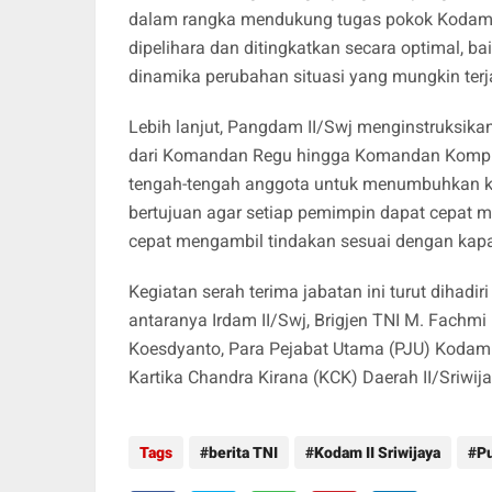
dalam rangka mendukung tugas pokok Kodam II/
dipelihara dan ditingkatkan secara optimal, b
dinamika perubahan situasi yang mungkin terj
​Lebih lanjut, Pangdam II/Swj menginstruksik
dari Komandan Regu hingga Komandan Kompi. P
tengah-tengah anggota untuk menumbuhkan kepe
bertujuan agar setiap pemimpin dapat cepat 
cepat mengambil tindakan sesuai dengan kap
​Kegiatan serah terima jabatan ini turut dihadir
antaranya Irdam II/Swj, Brigjen TNI M. Fachmi
Koesdyanto, Para Pejabat Utama (PJU) Kodam I
Kartika Chandra Kirana (KCK) Daerah II/Sriwij
Tags
berita TNI
Kodam II Sriwijaya
P