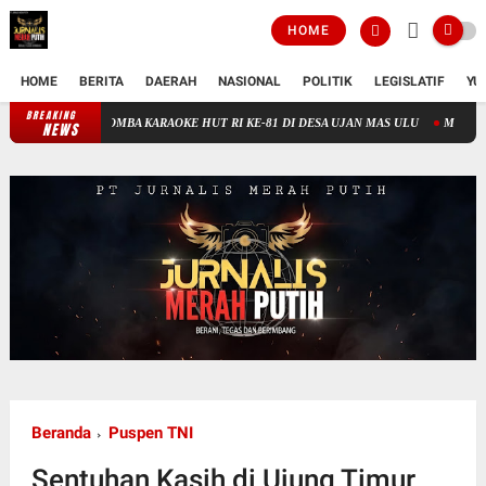
HOME
HOME
BERITA
DAERAH
NASIONAL
POLITIK
LEGISLATIF
YU
BREAKING
MERIAH! 800 PENONTON SAKSIKAN MALAM FINAL LOMBA KARAO
NEWS
Beranda
Puspen TNI
Sentuhan Kasih di Ujung Timur,