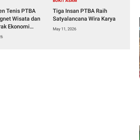
BUKIT ASAM
en Tenis PTBA
Tiga Insan PTBA Raih
gnet Wisata dan
Satyalancana Wira Karya
rak Ekonomi
May 11, 2026
unto
26