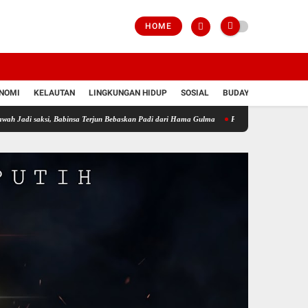
HOME
NOMI
KELAUTAN
LINGKUNGAN HIDUP
SOSIAL
BUDAYA
POLRI
ksi, Babinsa Terjun Bebaskan Padi dari Hama Gulma
Perkuat Ketahanan Pangan Wilaya