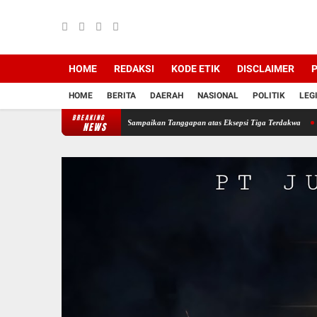
HOME
REDAKSI
KODE ETIK
DISCLAIMER
P
HOME
BERITA
DAERAH
NASIONAL
POLITIK
LEG
BREAKING
i PT Semen Baturaja, JPU Sampaikan Tanggapan atas Eksepsi Tiga Terdakwa
Jelang HUT
NEWS