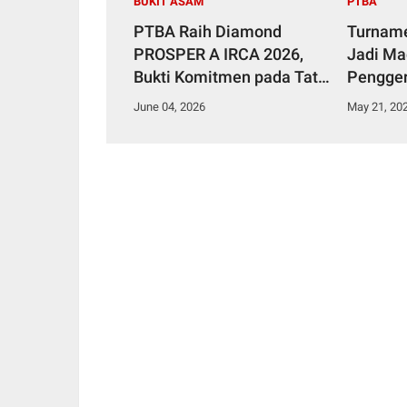
BUKIT ASAM
PTBA
PTBA Raih Diamond
Turnam
PROSPER A IRCA 2026,
Jadi Ma
Bukti Komitmen pada Tata
Pengge
Kelola dan Kepatuhan
Sawahl
June 04, 2026
May 21, 20