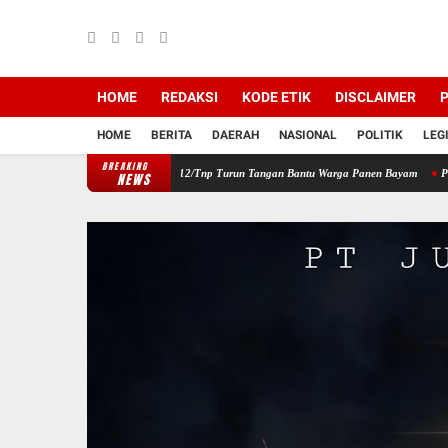
HOME
REDAKSI
KODE ETIK
DISCLAIMER
P
HOME
BERITA
DAERAH
NASIONAL
POLITIK
LEG
BREAKING
ayah, Babinsa Koramil 12/Tnp Turun Tangan Bantu Warga Panen Bayam
Perkuat Sinerg
NEWS