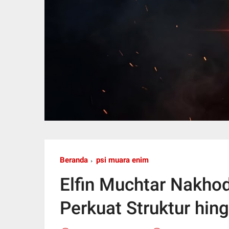
Beranda
psi muara enim
Elfin Muchtar Nakho
Perkuat Struktur hin