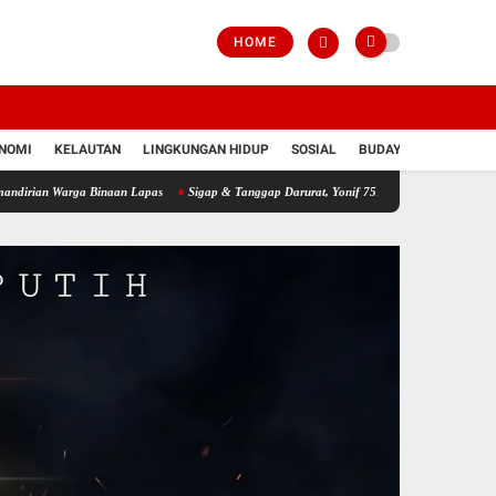
HOME
NOMI
KELAUTAN
LINGKUNGAN HIDUP
SOSIAL
BUDAYA
POLRI
a Binaan Lapas
Sigap & Tanggap Darurat, Yonif 751/VJS Bantu Penanganan Warga Di