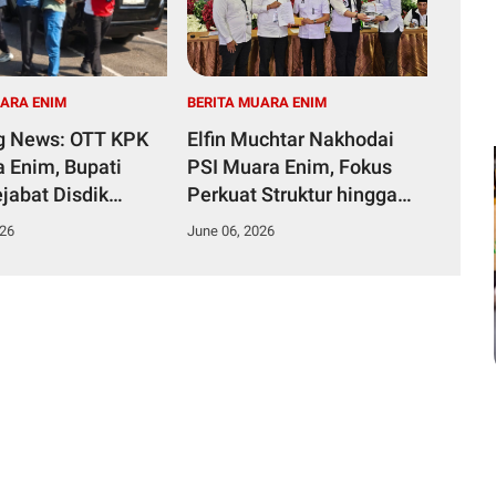
UARA ENIM
BERITA MUARA ENIM
g News: OTT KPK
Elfin Muchtar Nakhodai
a Enim, Bupati
PSI Muara Enim, Fokus
jabat Disdik
Perkuat Struktur hingga
, Ruangan Disegel!
TPS
026
June 06, 2026