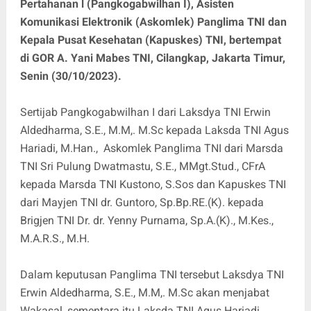
Pertahanan l (Pangkogabwilhan I), Asisten
Komunikasi Elektronik (Askomlek) Panglima TNI dan
Kepala Pusat Kesehatan (Kapuskes) TNI, bertempat
di GOR A. Yani Mabes TNI, Cilangkap, Jakarta Timur,
Senin (30/10/2023).
Sertijab Pangkogabwilhan I dari Laksdya TNI Erwin
Aldedharma, S.E., M.M,. M.Sc kepada Laksda TNI Agus
Hariadi, M.Han., Askomlek Panglima TNI dari Marsda
TNI Sri Pulung Dwatmastu, S.E., MMgt.Stud., CFrA
kepada Marsda TNI Kustono, S.Sos dan Kapuskes TNI
dari Mayjen TNI dr. Guntoro, Sp.Bp.RE.(K). kepada
Brigjen TNI Dr. dr. Yenny Purnama, Sp.A.(K)., M.Kes.,
M.A.R.S., M.H.
Dalam keputusan Panglima TNI tersebut Laksdya TNI
Erwin Aldedharma, S.E., M.M,. M.Sc akan menjabat
Wakasal, sementara itu Laksda TNI Agus Hariadi,