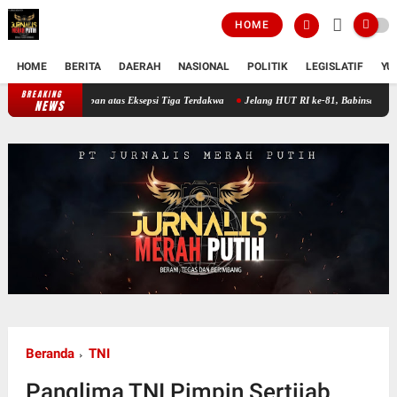
HOME
HOME
BERITA
DAERAH
NASIONAL
POLITIK
LEGISLATIF
YU
BREAKING
 Tanggapan atas Eksepsi Tiga Terdakwa
Jelang HUT RI ke-81, Babinsa Keliling Ingatka
NEWS
Beranda
TNI
Panglima TNI Pimpin Sertijab