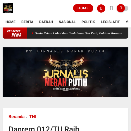
HOME
HOME
BERITA
DAERAH
NASIONAL
POLITIK
LEGISLATIF
YU
BREAKING
Bantu Petani Cabut dan Pindahkan Bibi Padi, Babinsa Koramil 07/MRM Turun L
NEWS
Beranda
TNI
Danrem 012/TU Raih