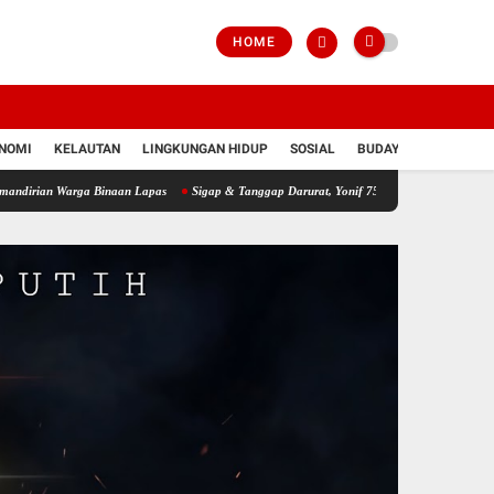
HOME
NOMI
KELAUTAN
LINGKUNGAN HIDUP
SOSIAL
BUDAYA
POLRI
arga Binaan Lapas
Sigap & Tanggap Darurat, Yonif 751/VJS Bantu Penanganan Warga 