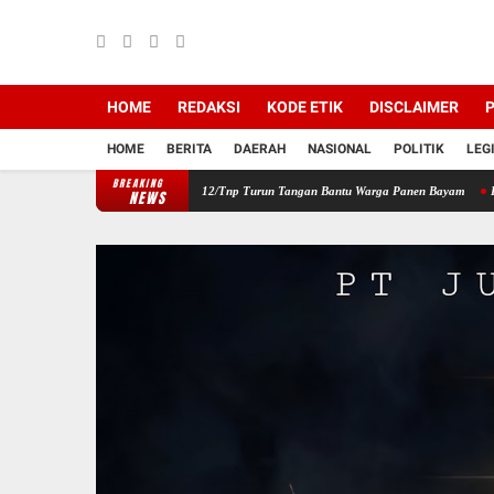
HOME
REDAKSI
KODE ETIK
DISCLAIMER
P
HOME
BERITA
DAERAH
NASIONAL
POLITIK
LEG
BREAKING
ilayah, Babinsa Koramil 12/Tnp Turun Tangan Bantu Warga Panen Bayam
Perkuat Sine
NEWS