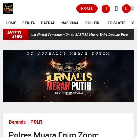
HOME
HOME
BERITA
DAERAH
NASIONAL
POLITIK
LEGISLATIF
YU
BREAKING
Perkuat Sinergi Pembinaan Umat, BAZNAS Muara Enim Dukung Program Rehabilitasi da
NEWS
Beranda
POLRI
Polres Muara Enim Zoom