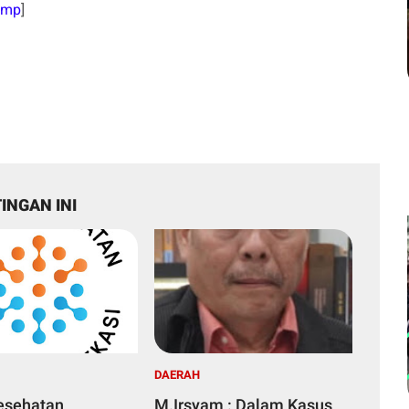
Jmp
]
INGAN INI
DAERAH
esehatan
M.Irsyam : Dalam Kasus