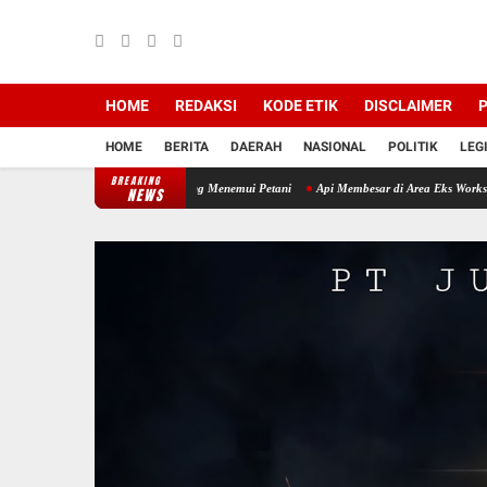
HOME
REDAKSI
KODE ETIK
DISCLAIMER
P
HOME
BERITA
DAERAH
NASIONAL
POLITIK
LEG
BREAKING
im Tanam, Babinsa Datang Menemui Petani
Api Membesar di Area Eks Workshop Banko Pi
NEWS