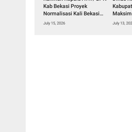
Kab Bekasi Proyek
Kabupat
Normalisasi Kali Bekasi
Maksim
Perlu Dukungan
Kesehat
July 15, 2026
July 13, 20
Masyarakat, Agar Tidak
Banjir Lagi