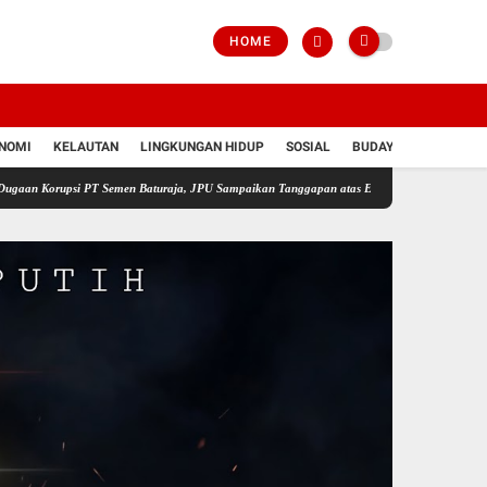
HOME
NOMI
KELAUTAN
LINGKUNGAN HIDUP
SOSIAL
BUDAYA
POLRI
si PT Semen Baturaja, JPU Sampaikan Tanggapan atas Eksepsi Tiga Terdakwa
Jelang HU