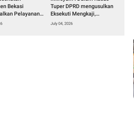
en Bekasi
Tuper DPRD mengusulkan
alkan Pelayanan
Eksekuti Mengkaji,
an Publik
Menyetujui, Membuat
26
July 04, 2026
Perbup