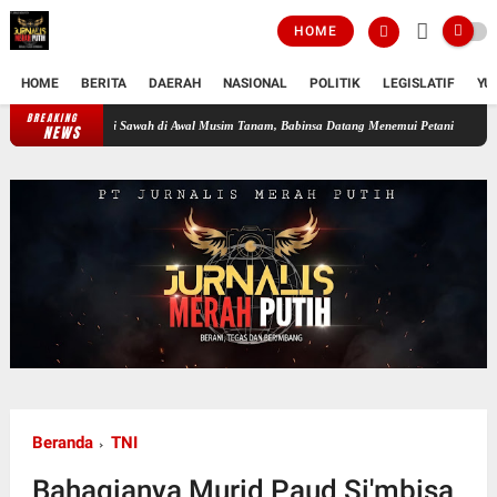
HOME
HOME
BERITA
DAERAH
NASIONAL
POLITIK
LEGISLATIF
YU
BREAKING
at Kondisi Sawah di Awal Musim Tanam, Babinsa Datang Menemui Petani
Api Membesar d
NEWS
Beranda
TNI
Bahagianya Murid Paud Si'mbisa