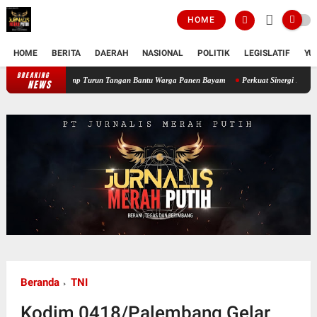
HOME
HOME
BERITA
DAERAH
NASIONAL
POLITIK
LEGISLATIF
YU
BREAKING
Perkuat Ketahanan Pangan Wilayah, Babinsa Koramil 12/Tnp Turun Tangan 
NEWS
Beranda
TNI
Kodim 0418/Palembang Gelar