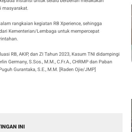
epada instansi untuk selalu berbenah melakukan
i masyarakat.
 dalam rangkaian kegiatan RB Xperience, sehingga
 dari Kementerian/Lembaga untuk mempercepat
rintahan.
uasi RB, AKIP, dan ZI Tahun 2023, Kasum TNI didampingi
lin Germany, S.Sos., M.M., C.Fr.A., CHRMP dan Paban
Puguh Gurantaka, S.E., M.M. [Raden Ojie/JMP]
INGAN INI