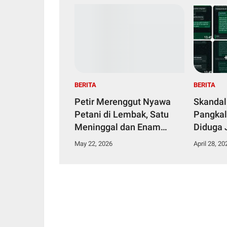
BERITA
BERITA
Petir Merenggut Nyawa
Skandal
Petani di Lembak, Satu
Pangkal
Meninggal dan Enam
Diduga 
Dirawat Intensif
Narkoti
May 22, 2026
April 28, 20
Tahana