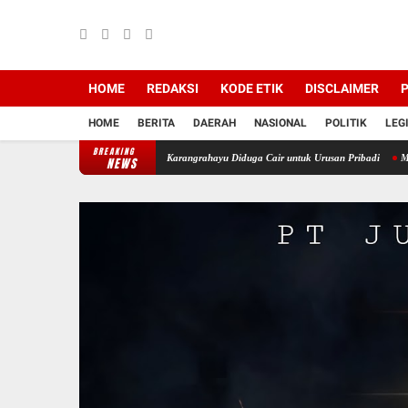
HOME
REDAKSI
KODE ETIK
DISCLAIMER
P
HOME
BERITA
DAERAH
NASIONAL
POLITIK
LEG
BREAKING
 Keuangan, Dana Desa Karangrahayu Diduga Cair untuk Urusan Pribadi
MERIAH! 800 P
NEWS