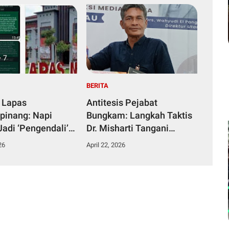
BERITA
 Lapas
Antitesis Pejabat
pinang: Napi
Bungkam: Langkah Taktis
Jadi ‘Pengendali’
Dr. Misharti Tangani
ka dari Kamar
Skandal Belatung Tuai
26
April 22, 2026
n
Pujian Kuli Tinta