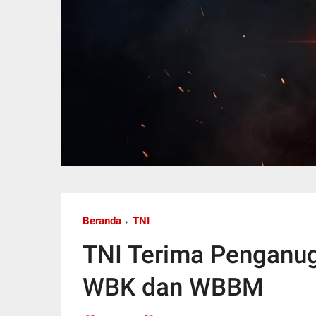
Beranda
TNI
TNI Terima Penganug
WBK dan WBBM