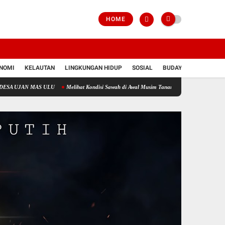
HOME
NOMI
KELAUTAN
LINGKUNGAN HIDUP
SOSIAL
BUDAYA
POLRI
S ULU
Melihat Kondisi Sawah di Awal Musim Tanam, Babinsa Datang Menemui Petani