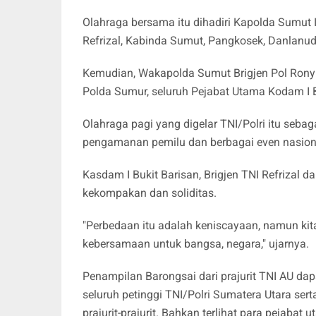
Olahraga bersama itu dihadiri Kapolda Sumut 
Refrizal, Kabinda Sumut, Pangkosek, Danlan
Kemudian, Wakapolda Sumut Brigjen Pol Rony S
Polda Sumur, seluruh Pejabat Utama Kodam I 
Olahraga pagi yang digelar TNI/Polri itu seb
pengamanan pemilu dan berbagai even nasional
Kasdam I Bukit Barisan, Brigjen TNI Refrizal 
kekompakan dan soliditas.
"Perbedaan itu adalah keniscayaan, namun ki
kebersamaan untuk bangsa, negara," ujarnya.
Penampilan Barongsai dari prajurit TNI AU d
seluruh petinggi TNI/Polri Sumatera Utara se
prajurit-prajurit. Bahkan terlihat para pejabat