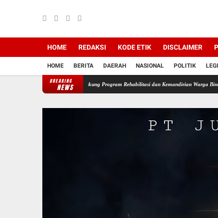
HOME
REDAKSI
KODE ETIK
DISCLAIMER
P
HOME
BERITA
DAERAH
NASIONAL
POLITIK
LEG
BREAKING
BAZNAS Muara Enim Dukung Program Rehabilitasi dan Kemandirian Warga Binaan Lapas
NEWS