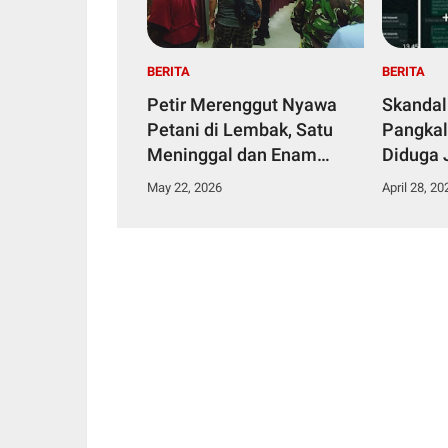
BERITA
BERITA
Petir Merenggut Nyawa
Skandal
Petani di Lembak, Satu
Pangkal
Meninggal dan Enam
Diduga 
Dirawat Intensif
Narkoti
May 22, 2026
April 28, 20
Tahana