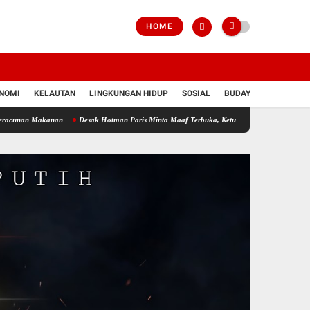
HOME
NOMI
KELAUTAN
LINGKUNGAN HIDUP
SOSIAL
BUDAYA
POLRI
kanan
Desak Hotman Paris Minta Maaf Terbuka, Ketua APJI Dani Silalahi: Jangan Renda