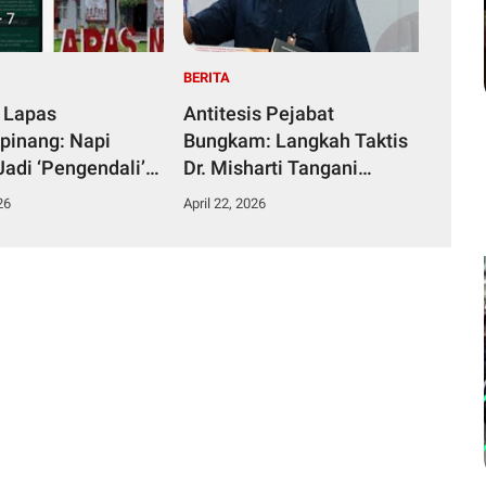
BERITA
 Lapas
Antitesis Pejabat
pinang: Napi
Bungkam: Langkah Taktis
Jadi ‘Pengendali’
Dr. Misharti Tangani
ka dari Kamar
Skandal Belatung Tuai
26
April 22, 2026
n
Pujian Kuli Tinta