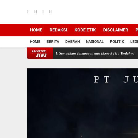
HOME
REDAKSI
KODE ETIK
DISCLAIMER
P
HOME
BERITA
DAERAH
NASIONAL
POLITIK
LEG
BREAKING
 PT Semen Baturaja, JPU Sampaikan Tanggapan atas Eksepsi Tiga Terdakwa
Jelang HUT 
NEWS