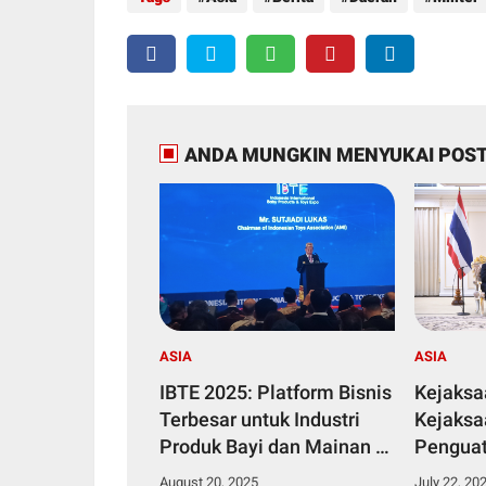
ANDA MUNGKIN MENYUKAI POST
ASIA
ASIA
IBTE 2025: Platform Bisnis
Kejaksa
Terbesar untuk Industri
Kejaksa
Produk Bayi dan Mainan di
Penguat
Asia Tenggara
Hukum s
August 20, 2025
July 22, 20