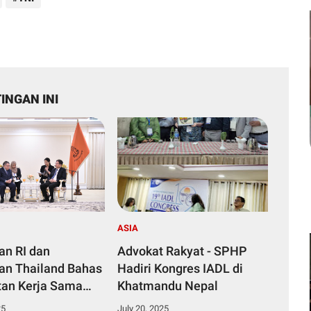
INGAN INI
ASIA
an RI dan
Advokat Rakyat - SPHP
an Thailand Bahas
Hadiri Kongres IADL di
an Kerja Sama
Khatmandu Nepal
erta Rencana
25
July 20, 2025