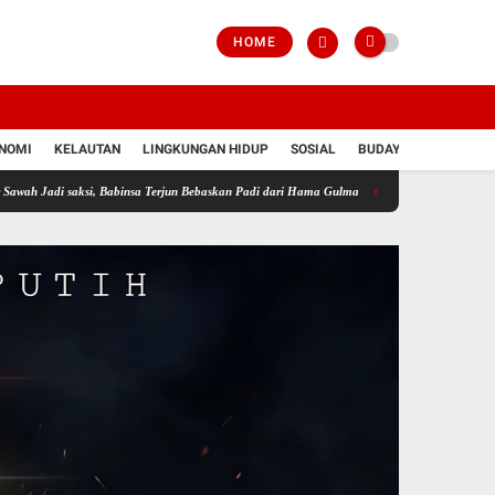
HOME
NOMI
KELAUTAN
LINGKUNGAN HIDUP
SOSIAL
BUDAYA
POLRI
ksi, Babinsa Terjun Bebaskan Padi dari Hama Gulma
Perkuat Ketahanan Pangan Wilaya