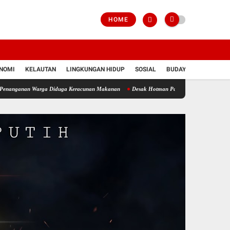
HOME
NOMI
KELAUTAN
LINGKUNGAN HIDUP
SOSIAL
BUDAYA
POLRI
Warga Diduga Keracunan Makanan
Desak Hotman Paris Minta Maaf Terbuka, Ketua APJI 