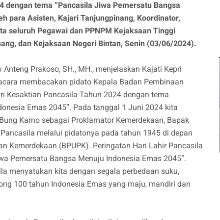
24 dengan tema “Pancasila Jiwa Pemersatu Bangsa
h para Asisten, Kajari Tanjungpinang, Koordinator,
erta seluruh Pegawai dan PPNPM Kejaksaan Tinggi
ang, dan Kejaksaan Negeri Bintan, Senin (03/06/2024).
y Anteng Prakoso, SH., MH., menjelaskan Kajati Kepri
 Upacara membacakan pidato Kepala Badan Pembinaan
ari Kesaktian Pancasila Tahun 2024 dengan tema
onesia Emas 2045”. Pada tanggal 1 Juni 2024 kita
ka Bung Karno sebagai Proklamator Kemerdekaan, Bapak
 Pancasila melalui pidatonya pada tahun 1945 di depan
an Kemerdekaan (BPUPK). Peringatan Hari Lahir Pancasila
iwa Pemersatu Bangsa Menuju Indonesia Emas 2045”.
a menyatukan kita dengan segala perbedaan suku,
ng 100 tahun Indonesia Emas yang maju, mandiri dan