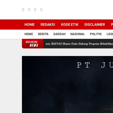
HOME
REDAKSI
KODE ETIK
DISCLAIMER
P
HOME
BERITA
DAERAH
NASIONAL
POLITIK
LEG
BREAKING
t Sinergi Pembinaan Umat, BAZNAS Muara Enim Dukung Program Rehabilitasi dan Kemandi
NEWS