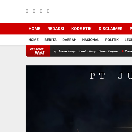
HOME
REDAKSI
KODE ETIK
DISCLAIMER
P
HOME
BERITA
DAERAH
NASIONAL
POLITIK
LEG
BREAKING
ah, Babinsa Koramil 12/Tnp Turun Tangan Bantu Warga Panen Bayam
Perkuat Sinergi 
NEWS