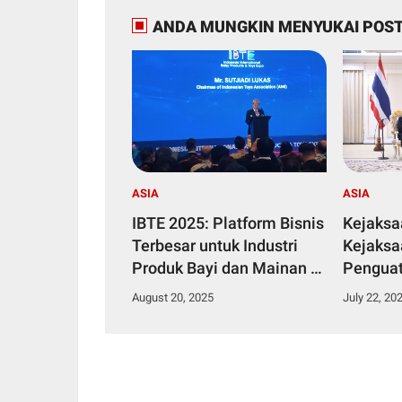
ANDA MUNGKIN MENYUKAI POST
ASIA
ASIA
IBTE 2025: Platform Bisnis
Kejaksa
Terbesar untuk Industri
Kejaksa
Produk Bayi dan Mainan di
Penguat
Asia Tenggara
Hukum s
August 20, 2025
July 22, 20
Deklara
APAGM