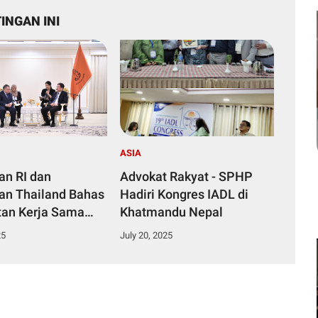
INGAN INI
ASIA
an RI dan
Advokat Rakyat - SPHP
an Thailand Bahas
Hadiri Kongres IADL di
an Kerja Sama
Khatmandu Nepal
erta Rencana
25
July 20, 2025
si Pembentukan