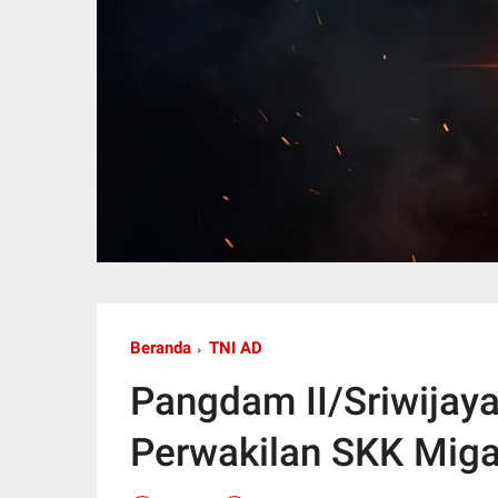
Beranda
TNI AD
Pangdam II/Sriwijaya
Perwakilan SKK Mig