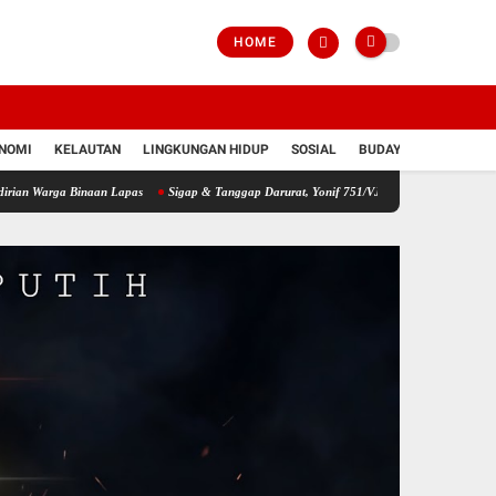
HOME
NOMI
KELAUTAN
LINGKUNGAN HIDUP
SOSIAL
BUDAYA
POLRI
 Binaan Lapas
Sigap & Tanggap Darurat, Yonif 751/VJS Bantu Penanganan Warga Didu