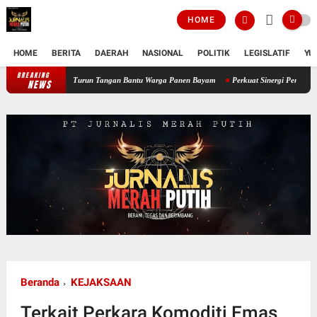
HOME
HOME
BERITA
DAERAH
NASIONAL
POLITIK
LEGISLATIF
YU
BREAKING
Perkuat Ketahanan Pangan Wilayah, Babinsa Koramil 12/Tnp Turun Tangan B
NEWS
Beranda
KEJAKSAAN
Terkait Perkara Komoditi Emas,