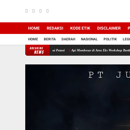
HOME
REDAKSI
KODE ETIK
DISCLAIMER
P
HOME
BERITA
DAERAH
NASIONAL
POLITIK
LEG
BREAKING
 Babinsa Datang Menemui Petani
Api Membesar di Area Eks Workshop Banko Pit 2, Polse
NEWS