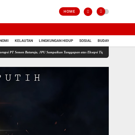
HOME
NOMI
KELAUTAN
LINGKUNGAN HIDUP
SOSIAL
BUDAYA
POLRI
en Baturaja, JPU Sampaikan Tanggapan atas Eksepsi Tiga Terdakwa
Jelang HUT RI ke-8