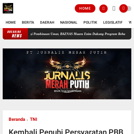
HOME
HOME
BERITA
DAERAH
NASIONAL
POLITIK
LEGISLATIF
YU
BREAKING
uat Sinergi Pembinaan Umat, BAZNAS Muara Enim Dukung Program Rehabilitasi dan Kemand
NEWS
Beranda
TNI
Kembali Penuhi Persyaratan PBB,