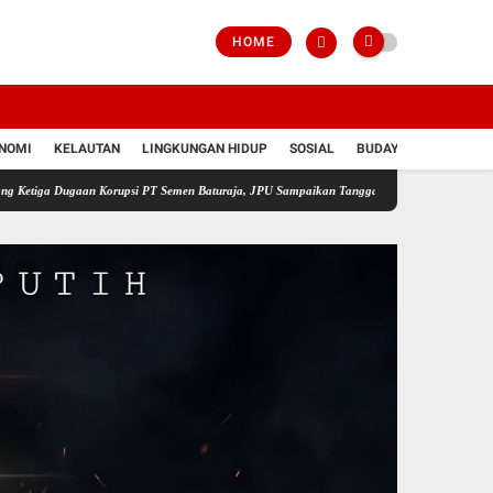
HOME
NOMI
KELAUTAN
LINGKUNGAN HIDUP
SOSIAL
BUDAYA
POLRI
ugaan Korupsi PT Semen Baturaja, JPU Sampaikan Tanggapan atas Eksepsi Tiga Terdakwa