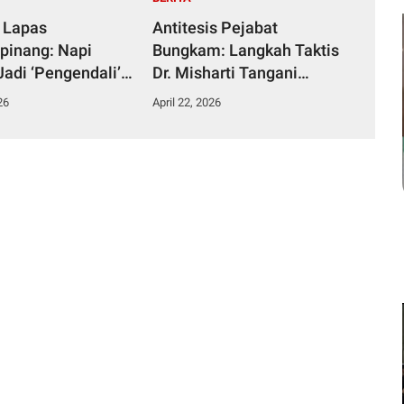
 Lapas
Antitesis Pejabat
pinang: Napi
Bungkam: Langkah Taktis
Jadi ‘Pengendali’
Dr. Misharti Tangani
ka dari Kamar
Skandal Belatung Tuai
26
April 22, 2026
n
Pujian Kuli Tinta