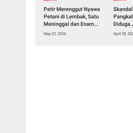
Petir Merenggut Nyawa
Skandal
Petani di Lembak, Satu
Pangkal
Meninggal dan Enam
Diduga 
Dirawat Intensif
Narkoti
May 22, 2026
April 28, 20
Tahana