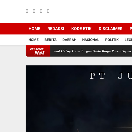
HOME
REDAKSI
KODE ETIK
DISCLAIMER
P
HOME
BERITA
DAERAH
NASIONAL
POLITIK
LEG
BREAKING
n Pangan Wilayah, Babinsa Koramil 12/Tnp Turun Tangan Bantu Warga Panen Bayam
Pe
NEWS