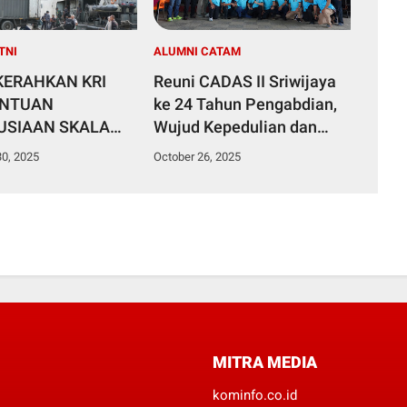
TNI
ALUMNI CATAM
 KERAHKAN KRI
Reuni CADAS II Sriwijaya
ANTUAN
ke 24 Tahun Pengabdian,
SIAAN SKALA
Wujud Kepedulian dan
KE ACEH,
Kebersamaan Prajurit
0, 2025
October 26, 2025
RA UTARA, DAN
Catam 2001-II
RA BARAT
MITRA MEDIA
kominfo.co.id