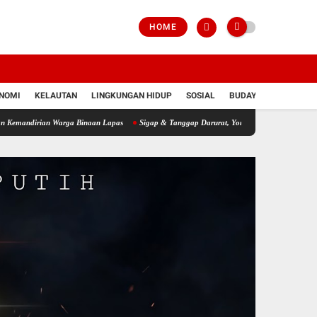
HOME
NOMI
KELAUTAN
LINGKUNGAN HIDUP
SOSIAL
BUDAYA
POLRI
andirian Warga Binaan Lapas
Sigap & Tanggap Darurat, Yonif 751/VJS Bantu Penanga