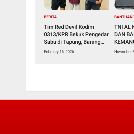
BERITA
BANTUAN 
Tim Red Devil Kodim
TNI AL
0313/KPR Bekuk Pengedar
DAN B
Sabu di Tapung, Barang
KEMANU
Bukti 2,91 Gram
BESAR 
February 16, 2026
November 3
Diamankan
SUMATE
SUMATE