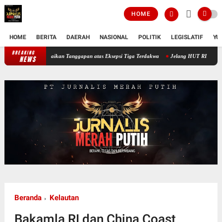
HOME
HOME
BERITA
DAERAH
NASIONAL
POLITIK
LEGISLATIF
YU
BREAKING
Sidang Ketiga Dugaan Korupsi PT Semen Baturaja, JPU Sampaikan Tanggapan a
NEWS
Beranda
Kelautan
Bakamla RI dan China Coast