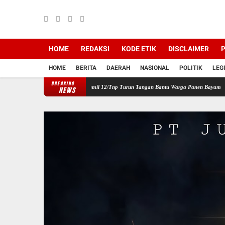
HOME
REDAKSI
KODE ETIK
DISCLAIMER
P
HOME
BERITA
DAERAH
NASIONAL
POLITIK
LEG
BREAKING
n Pangan Wilayah, Babinsa Koramil 12/Tnp Turun Tangan Bantu Warga Panen Bayam
Pe
NEWS