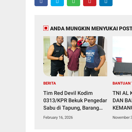
ANDA MUNGKIN MENYUKAI POST
BERITA
BANTUAN 
Tim Red Devil Kodim
TNI AL
0313/KPR Bekuk Pengedar
DAN B
Sabu di Tapung, Barang
KEMANU
Bukti 2,91 Gram
BESAR 
February 16, 2026
November 3
Diamankan
SUMATE
SUMATE