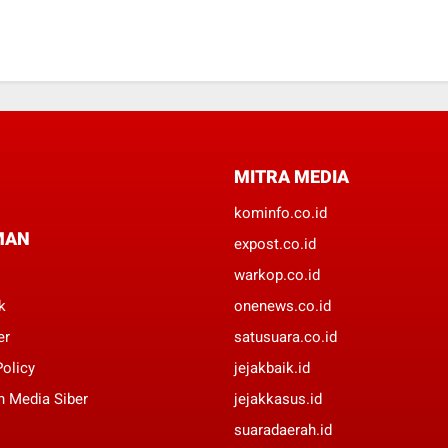
MITRA MEDIA
kominfo.co.id
MAN
expost.co.id
warkop.co.id
k
onenews.co.id
er
satusuara.co.id
Policy
jejakbaik.id
 Media Siber
jejakkasus.id
suaradaerah.id