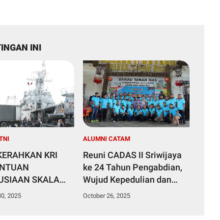
INGAN INI
TNI
ALUMNI CATAM
 KERAHKAN KRI
Reuni CADAS II Sriwijaya
ANTUAN
ke 24 Tahun Pengabdian,
SIAAN SKALA
Wujud Kepedulian dan
KE ACEH,
Kebersamaan Prajurit
0, 2025
October 26, 2025
RA UTARA, DAN
Catam 2001-II
RA BARAT