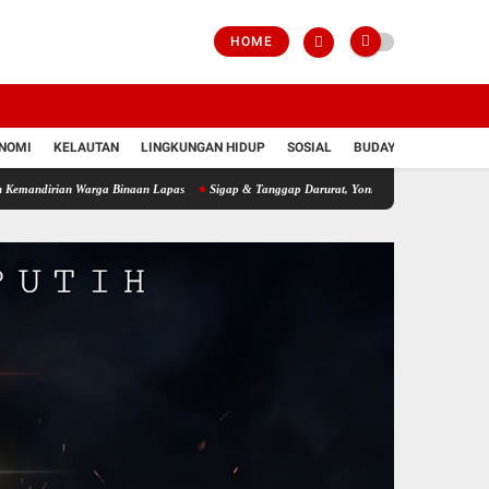
HOME
NOMI
KELAUTAN
LINGKUNGAN HIDUP
SOSIAL
BUDAYA
POLRI
ndirian Warga Binaan Lapas
Sigap & Tanggap Darurat, Yonif 751/VJS Bantu Penanga