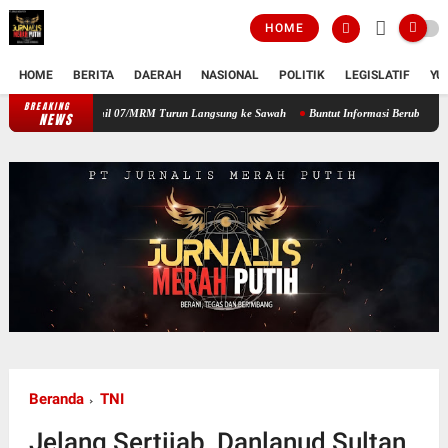
HOME
HOME
BERITA
DAERAH
NASIONAL
POLITIK
LEGISLATIF
YU
BREAKING
Bantu Petani Cabut dan Pindahkan Bibi Padi, Babinsa Koramil 07/MRM Turun 
NEWS
Beranda
TNI
Jelang Sertijab, Danlanud Sultan