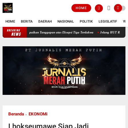
HOME
HOME
BERITA
DAERAH
NASIONAL
POLITIK
LEGISLATIF
YU
BREAKING
Sidang Ketiga Dugaan Korupsi PT Semen Baturaja, JPU Sampaikan Tanggapan a
NEWS
Beranda
EKONOMi
Lhokseumawe Siap Jadi