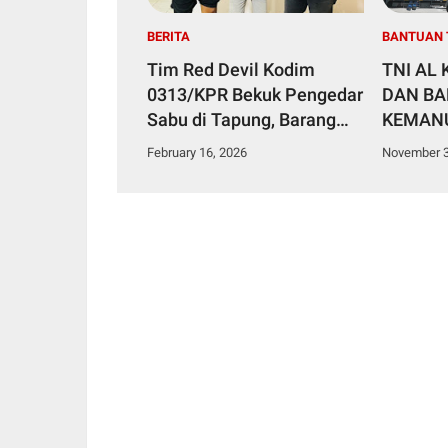
BERITA
BANTUAN 
Tim Red Devil Kodim
TNI AL
0313/KPR Bekuk Pengedar
DAN B
Sabu di Tapung, Barang
KEMANU
Bukti 2,91 Gram
BESAR 
February 16, 2026
November 3
Diamankan
SUMATE
SUMATE