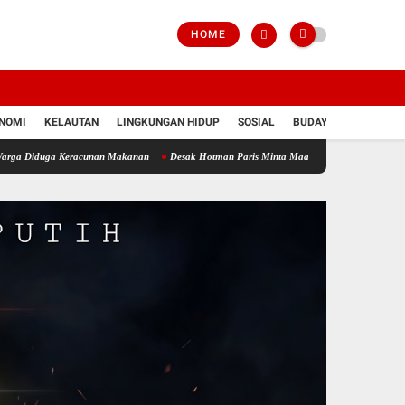
HOME
NOMI
KELAUTAN
LINGKUNGAN HIDUP
SOSIAL
BUDAYA
POLRI
a Keracunan Makanan
Desak Hotman Paris Minta Maaf Terbuka, Ketua APJI Dani Silalah