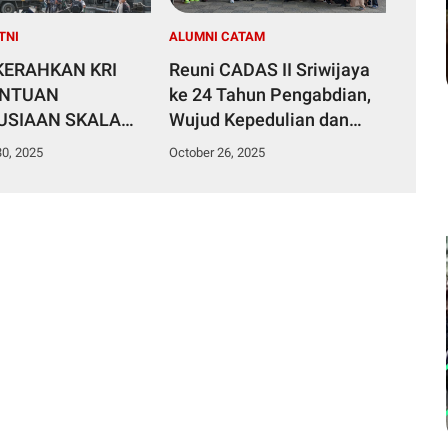
TNI
ALUMNI CATAM
 KERAHKAN KRI
Reuni CADAS II Sriwijaya
ANTUAN
ke 24 Tahun Pengabdian,
SIAAN SKALA
Wujud Kepedulian dan
KE ACEH,
Kebersamaan Prajurit
0, 2025
October 26, 2025
RA UTARA, DAN
Catam 2001-II
RA BARAT