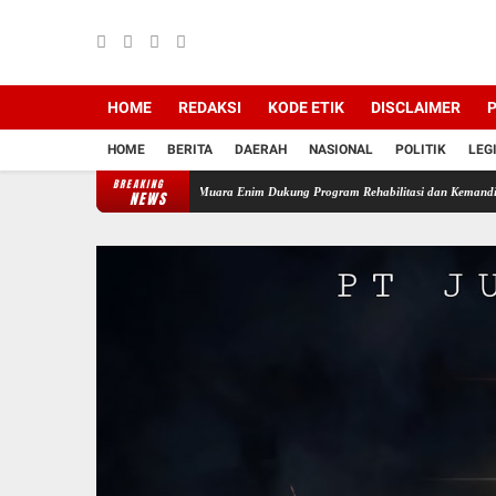
HOME
REDAKSI
KODE ETIK
DISCLAIMER
P
HOME
BERITA
DAERAH
NASIONAL
POLITIK
LEG
BREAKING
embinaan Umat, BAZNAS Muara Enim Dukung Program Rehabilitasi dan Kemandirian Warga 
NEWS